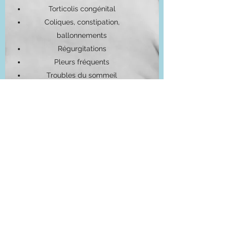
Torticolis congénital
Coliques, constipation,
ballonnements
Régurgitations
Pleurs fréquents
Troubles du sommeil
Bilan
: en prévention après la
naissance pour veiller au bon
développement psycho- moteur.
En lire plus