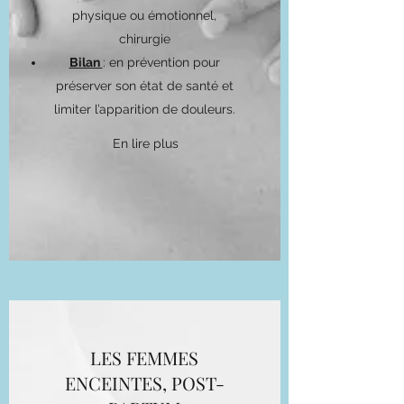
physique ou émotionnel,
chirurgie
Bilan
: en prévention pour
préserver son état de santé et
limiter l’apparition de douleurs.
En lire plus
LES FEMMES
ENCEINTES, POST-