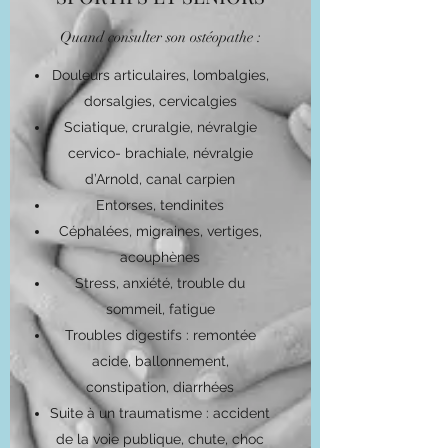
Quand consulter son ostéopathe :
Douleurs articulaires, lombalgies,
dorsalgies, cervicalgies
Sciatique, cruralgie, névralgie
cervico- brachiale, névralgie
d’Arnold, canal carpien
Entorses, tendinites
Céphalées, migraines, vertiges,
acouphènes
Stress, anxiété, trouble du
sommeil, fatigue
Troubles digestifs : remontée
acide, ballonnement,
constipation, diarrhées
Suite à un traumatisme : accident
de la voie publique, chute, choc